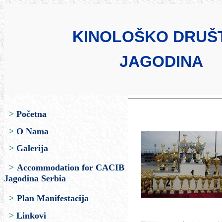
KINOLOŠKO DRUŠ
JAGODINA
>
Početna
>
O Nama
>
Galerija
>
Accommodation for CACIB
Jagodina Serbia
>
Plan Manifestacija
>
Linkovi