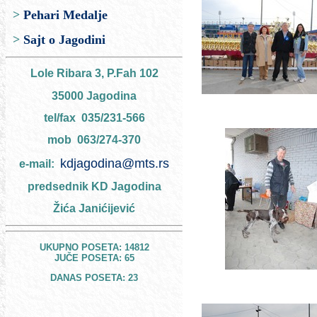
>
Pehari Medalje
>
Sajt o Jagodini
Lole Ribara 3, P.Fah 102
35000 Jagodina
tel/fax 035/231-566
mob
063/274-370
kdjagodina@mts.rs
e-mail:
predsednik KD Jagodina
Žića Janićijević
UKUPNO POSETA: 14812
JUČE POSETA: 65
DANAS POSETA: 23